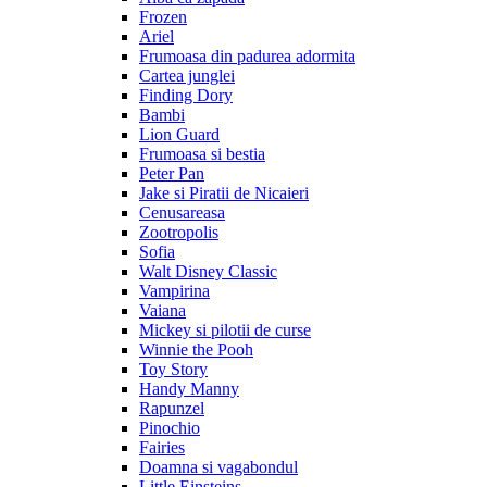
Frozen
Ariel
Frumoasa din padurea adormita
Cartea junglei
Finding Dory
Bambi
Lion Guard
Frumoasa si bestia
Peter Pan
Jake si Piratii de Nicaieri
Cenusareasa
Zootropolis
Sofia
Walt Disney Classic
Vampirina
Vaiana
Mickey si pilotii de curse
Winnie the Pooh
Toy Story
Handy Manny
Rapunzel
Pinochio
Fairies
Doamna si vagabondul
Little Einsteins