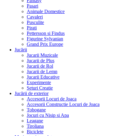
Fantasy
Pasari
Animale Domestice
Cavaleri
Pusculite
Pirati
Pettersson si Findus
Figurine Sylvanian
Grand Prix Europe
Jucării
Jucarii Muzicale
Jucarii de Plus
Jucarii de Rol
Jucarii de Lemn
Jucarii Educative
Experimente
Seturi Creatie
Jucării de exterior
Accesorii Locuri de Joaca
Accesorii Constructie Locuri de Joaca
Tobogane
Jocuri cu Nisip si Apa
Leagane
Tiroliana
Biciclete