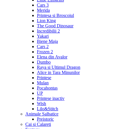
Cars 3
Merida
Printesa si Broscoiul
Lion King
The Good Dinosaur
Incredibilii 2
Yakari
Biene Maja
Cars 2
Frozen 2
Elena din Avalor
Dumbo
Raya si Ultimul Dragon
Alice in Tara Minunilor
Printese
Mulan
Pocahontas
UP
Printese inactiv
Wish
Lilo&Stitch
Animale Salbatice
Preistoric
Cai si Calareti