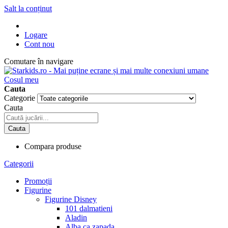
Salt la conținut
Logare
Cont nou
Comutare în navigare
Cosul meu
Cauta
Categorie
Cauta
Cauta
Compara produse
Categorii
Promoții
Figurine
Figurine Disney
101 dalmatieni
Aladin
Alba ca zapada