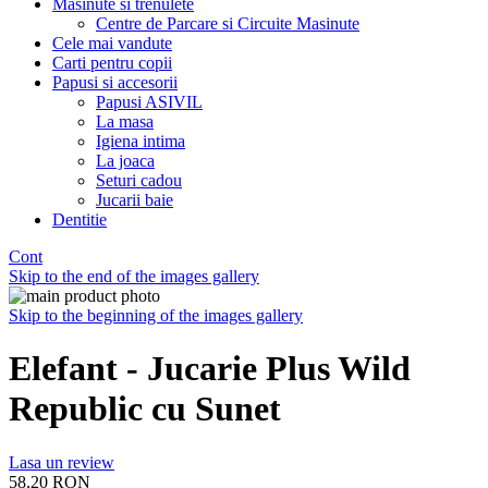
Masinute si trenulete
Centre de Parcare si Circuite Masinute
Cele mai vandute
Carti pentru copii
Papusi si accesorii
Papusi ASIVIL
La masa
Igiena intima
La joaca
Seturi cadou
Jucarii baie
Dentitie
Cont
Skip to the end of the images gallery
Skip to the beginning of the images gallery
Elefant - Jucarie Plus Wild
Republic cu Sunet
Lasa un review
58,20 RON