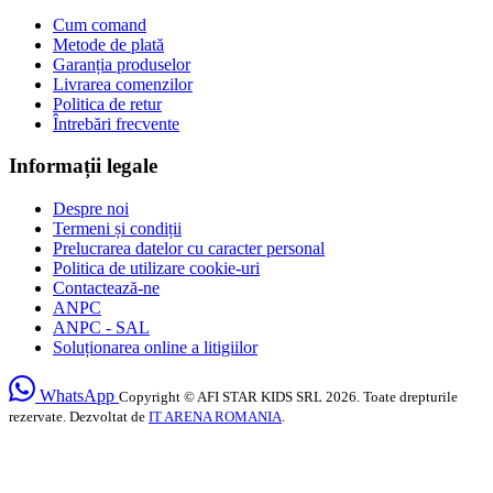
Cum comand
Metode de plată
Garanția produselor
Livrarea comenzilor
Politica de retur
Întrebări frecvente
Informații legale
Despre noi
Termeni și condiții
Prelucrarea datelor cu caracter personal
Politica de utilizare cookie-uri
Contactează-ne
ANPC
ANPC - SAL
Soluționarea online a litigiilor
WhatsApp
Copyright © AFI STAR KIDS SRL 2026. Toate drepturile
rezervate. Dezvoltat de
IT ARENA ROMANIA
.