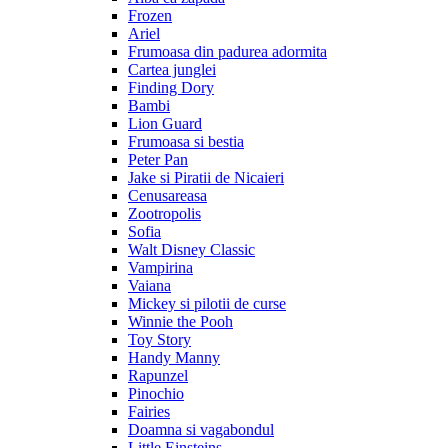
Frozen
Ariel
Frumoasa din padurea adormita
Cartea junglei
Finding Dory
Bambi
Lion Guard
Frumoasa si bestia
Peter Pan
Jake si Piratii de Nicaieri
Cenusareasa
Zootropolis
Sofia
Walt Disney Classic
Vampirina
Vaiana
Mickey si pilotii de curse
Winnie the Pooh
Toy Story
Handy Manny
Rapunzel
Pinochio
Fairies
Doamna si vagabondul
Little Einsteins