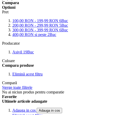
Cumpara
Optiuni
Pret
100,00 RON
-
199,99 RON
6
Buc
200,00 RON
-
299,99 RON
5
Buc
300,00 RON
-
399,99 RON
6
Buc
400,00 RON
si peste
2
Buc
Producator
Asivil
19
Buc
Culoare
Compara produse
Elimină acest filtru
Compară
Șterge toate filtrele
Nu ai niciun produs pentru comparatie
Favorite
Ultimele articole adaugate
Adauga in cos
Adauga in cos