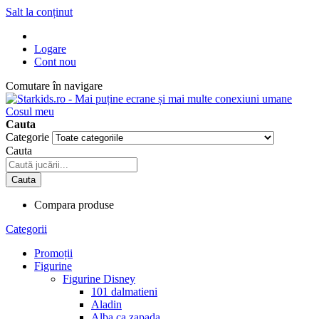
Salt la conținut
Logare
Cont nou
Comutare în navigare
Cosul meu
Cauta
Categorie
Cauta
Cauta
Compara produse
Categorii
Promoții
Figurine
Figurine Disney
101 dalmatieni
Aladin
Alba ca zapada