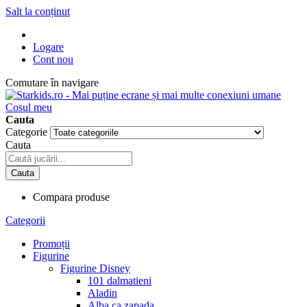
Salt la conținut
Logare
Cont nou
Comutare în navigare
Cosul meu
Cauta
Categorie
Cauta
Cauta
Compara produse
Categorii
Promoții
Figurine
Figurine Disney
101 dalmatieni
Aladin
Alba ca zapada