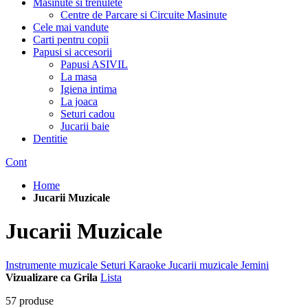
Masinute si trenulete
Centre de Parcare si Circuite Masinute
Cele mai vandute
Carti pentru copii
Papusi si accesorii
Papusi ASIVIL
La masa
Igiena intima
La joaca
Seturi cadou
Jucarii baie
Dentitie
Cont
Home
Jucarii Muzicale
Jucarii Muzicale
Instrumente muzicale
Seturi Karaoke
Jucarii muzicale Jemini
Vizualizare ca
Grila
Lista
57
produse