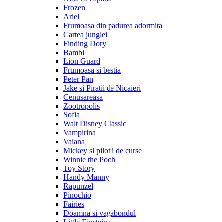
Frozen
Ariel
Frumoasa din padurea adormita
Cartea junglei
Finding Dory
Bambi
Lion Guard
Frumoasa si bestia
Peter Pan
Jake si Piratii de Nicaieri
Cenusareasa
Zootropolis
Sofia
Walt Disney Classic
Vampirina
Vaiana
Mickey si pilotii de curse
Winnie the Pooh
Toy Story
Handy Manny
Rapunzel
Pinochio
Fairies
Doamna si vagabondul
Little Einsteins