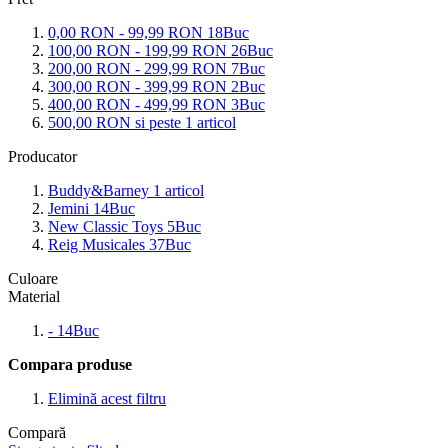
0,00 RON
-
99,99 RON
18
Buc
100,00 RON
-
199,99 RON
26
Buc
200,00 RON
-
299,99 RON
7
Buc
300,00 RON
-
399,99 RON
2
Buc
400,00 RON
-
499,99 RON
3
Buc
500,00 RON
si peste
1
articol
Producator
Buddy&Barney
1
articol
Jemini
14
Buc
New Classic Toys
5
Buc
Reig Musicales
37
Buc
Culoare
Material
-
14
Buc
Compara produse
Elimină acest filtru
Compară