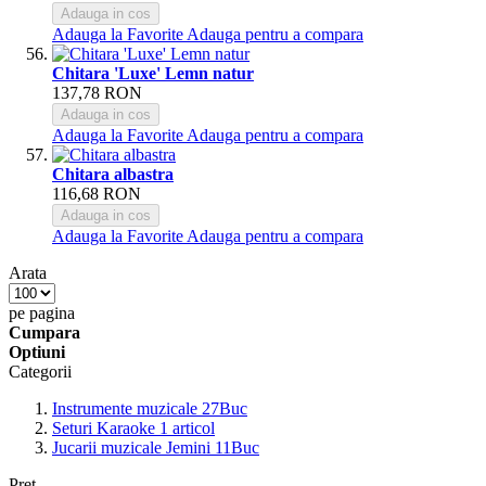
Adauga in cos
Adauga la Favorite
Adauga pentru a compara
Chitara 'Luxe' Lemn natur
137,78 RON
Adauga in cos
Adauga la Favorite
Adauga pentru a compara
Chitara albastra
116,68 RON
Adauga in cos
Adauga la Favorite
Adauga pentru a compara
Arata
pe pagina
Cumpara
Optiuni
Categorii
Instrumente muzicale
27
Buc
Seturi Karaoke
1
articol
Jucarii muzicale Jemini
11
Buc
Pret