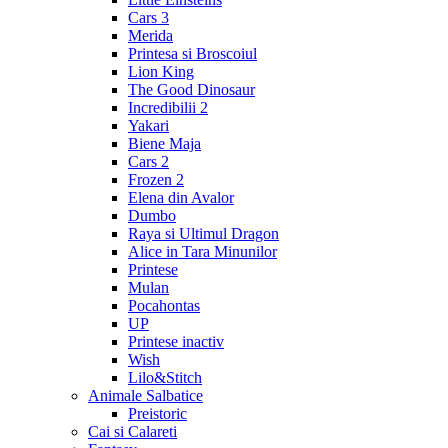
Cars 3
Merida
Printesa si Broscoiul
Lion King
The Good Dinosaur
Incredibilii 2
Yakari
Biene Maja
Cars 2
Frozen 2
Elena din Avalor
Dumbo
Raya si Ultimul Dragon
Alice in Tara Minunilor
Printese
Mulan
Pocahontas
UP
Printese inactiv
Wish
Lilo&Stitch
Animale Salbatice
Preistoric
Cai si Calareti