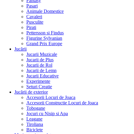
Fantasy
Pasari
Animale Domestice
Cavaleri
Pusculite
Pirati
Pettersson si Findus
Figurine Sylvanian
Grand Prix Europe
Jucării
Jucarii Muzicale
Jucarii de Plus
Jucarii de Rol
Jucarii de Lemn
Jucarii Educative
Experimente
Seturi Creatie
Jucării de exterior
Accesorii Locuri de Joaca
Accesorii Constructie Locuri de Joaca
Tobogane
Jocuri cu Nisip si Apa
Leagane
Tiroliana
Biciclete