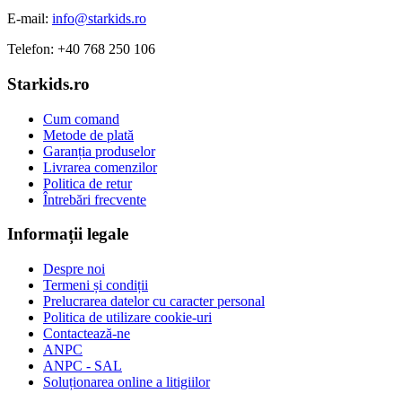
E-mail:
info@starkids.ro
Telefon: +40 768 250 106
Starkids.ro
Cum comand
Metode de plată
Garanția produselor
Livrarea comenzilor
Politica de retur
Întrebări frecvente
Informații legale
Despre noi
Termeni și condiții
Prelucrarea datelor cu caracter personal
Politica de utilizare cookie-uri
Contactează-ne
ANPC
ANPC - SAL
Soluționarea online a litigiilor